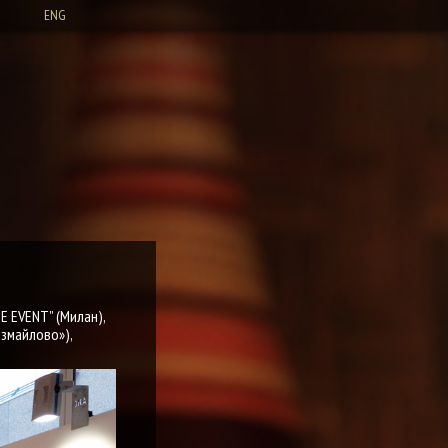
Ы
ENG
E EVENT” (Милан),
Измайлово»),